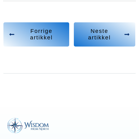
Forrige
Neste
artikkel
artikkel