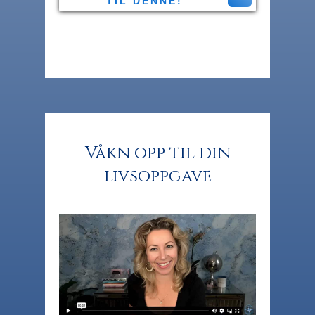
TIL DENNE!
Våkn opp til din
livsoppgave