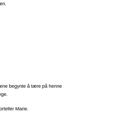
len.
ntene begynte å tære på henne
lege.
orteller Marie.