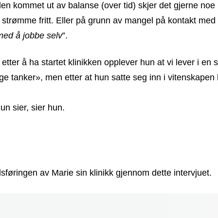
den kommet ut av balanse (over tid) skjer det gjerne n
e strømme fritt. Eller på grunn av mangel på kontakt med
med å jobbe selv
”.
er å ha startet klinikken opplever hun at vi lever i en sp
lige tanker», men etter at hun satte seg inn i vitenskape
un sier, sier hun.
øringen av Marie sin klinikk gjennom dette intervjuet.