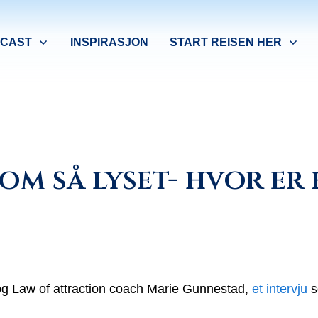
CAST
INSPIRASJON
START REISEN HER
om så lyset- hvor er
e og Law of attraction coach Marie Gunnestad,
et intervju
s