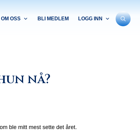
OM OSS
BLI MEDLEM
LOGG INN
 hun nå?
om ble mitt mest sette det året.