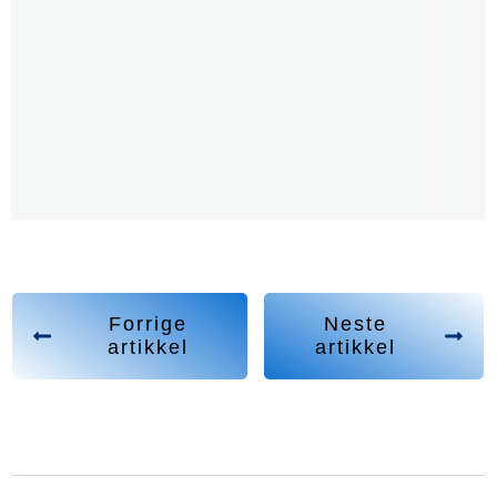
Forrige
Neste
artikkel
artikkel