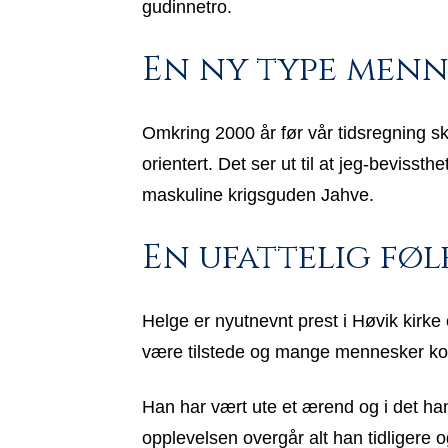
gudinnetro.
En ny type menne
Omkring 2000 år før vår tidsregning sk
orientert. Det ser ut til at jeg-bevis
maskuline krigsguden Jahve.
En ufattelig fø
Helge er nyutnevnt prest i Høvik kirke
være tilstede og mange mennesker komm
Han har vært ute et ærend og i det han
opplevelsen overgår alt han tidligere o