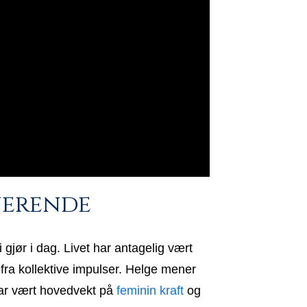
nerende
jør i dag. Livet har antagelig vært
ifra kollektive impulser. Helge mener
har vært hovedvekt på
feminin kraft
og