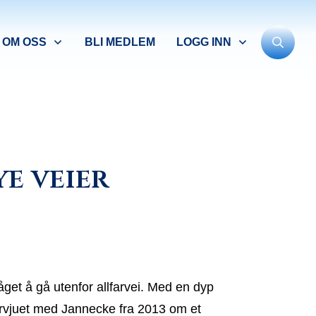
OM OSS
BLI MEDLEM
LOGG INN
e veier
get å gå utenfor allfarvei. Med en dyp
tervjuet med Jannecke fra 2013 om et