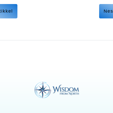
tikkel
Nes