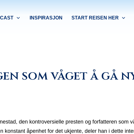
CAST
INSPIRASJON
START REISEN HER
en som våget å gå ny
stad, den kontroversielle presten og forfatteren som vå
en konstant åpenhet for det ukjente, deler han i dette in