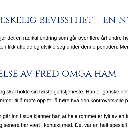
skelig bevissthet – en n
jer det en radikal endring som går over flere århundre hv
stheten fikk utfolde og utvikle seg under denne perioden.
lelse av fred omga ham
 og skal holde sin første gudstjeneste. Han er ganske ner
er til å møte opp for å høre hva den kontroversielle p
 går inn i stua kjenner han at hele rommet er fylt av e
g senere har vært i kontakt med. Det var en helt spesiell 