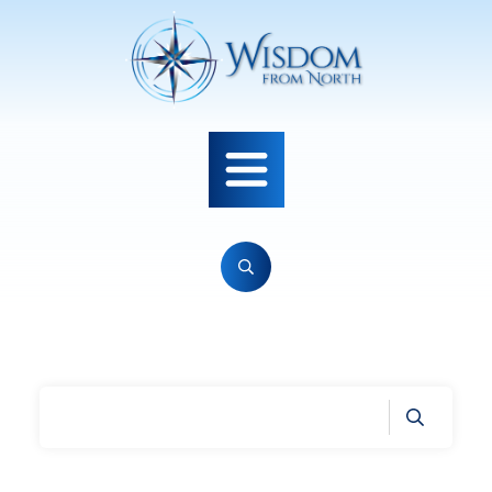
Home
|
Tag: kjærlighet som medisin