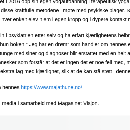
et i 2016 opp sin egen yogautdanning i terapeutisk yog
 disse kraftfulle metodene i møte med psykiske plager. 
 hver enkelt elev hjem i egen kropp og i dypere kontakt m
n i psykiatrien etter selv og ha erfart kjærlighetens hel
ev hun boken “ Jeg har en drøm” som handler om hennes
tunge medisiner og diagnoser blir erstattet med en helt a
esker som forstår at det er ingen det er noe feil med, 
ekstra lag med kjærlighet, slik at de kan stå støtt i denn
en hennes
https://www.majathune.no/
ing media i samarbeid med Magasinet Visjon.