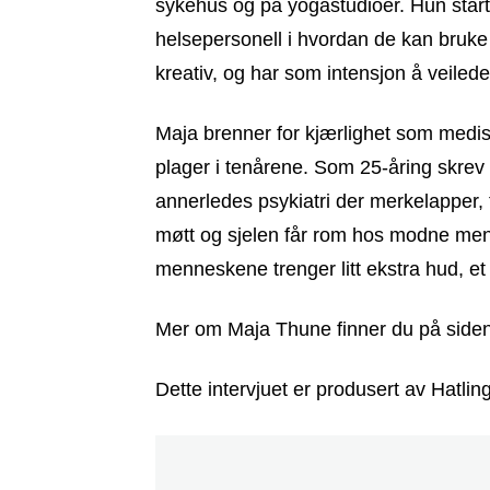
sykehus og på yogastudioer. Hun start
helsepersonell i hvordan de kan bruke
kreativ, og har som intensjon å veilede
Maja brenner for kjærlighet som medisi
plager i tenårene. Som 25-åring skr
annerledes psykiatri der merkelapper, 
møtt og sjelen får rom hos modne menn
menneskene trenger litt ekstra hud, et 
Mer om Maja Thune finner du på sid
Dette intervjuet er produsert av Hatl