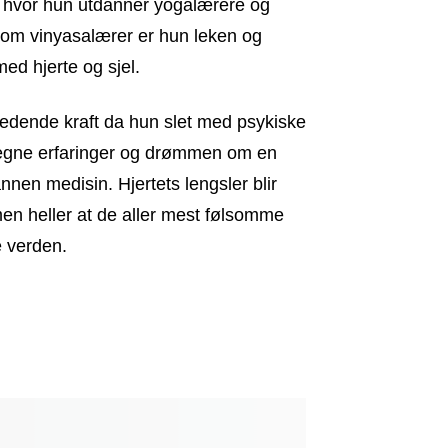
a hvor hun utdanner yogalærere og
Som vinyasalærer er hun leken og
ed hjerte og sjel.
bredende kraft da hun slet med psykiske
 egne erfaringer og drømmen om en
nnen medisin. Hjertets lengsler blir
men heller at de aller mest følsomme
e verden.