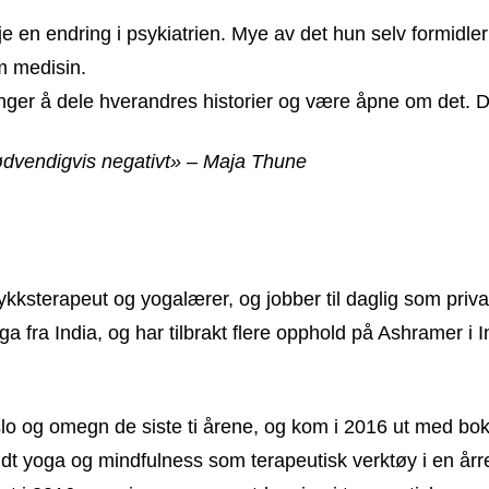
kje en endring i psykiatrien. Mye av det hun selv formidl
m medisin.
 trenger å dele hverandres historier og være åpne om det.
e nødvendigvis negativt» – Maja Thune
ykksterapeut og yogalærer, og jobber til daglig som priv
a fra India, og har tilbrakt flere opphold på Ashramer i 
Oslo og omegn de siste ti årene, og kom i 2016 ut med b
t yoga og mindfulness som terapeutisk verktøy i en år