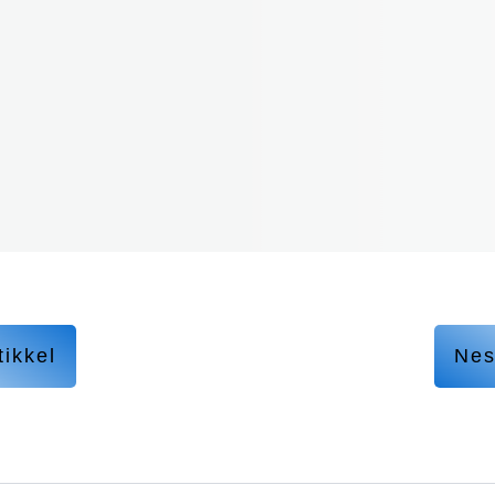
tikkel
Nes