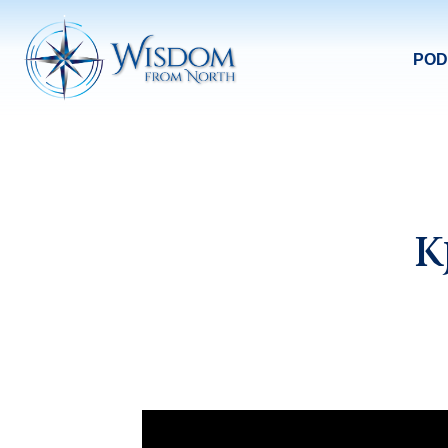
POD
K