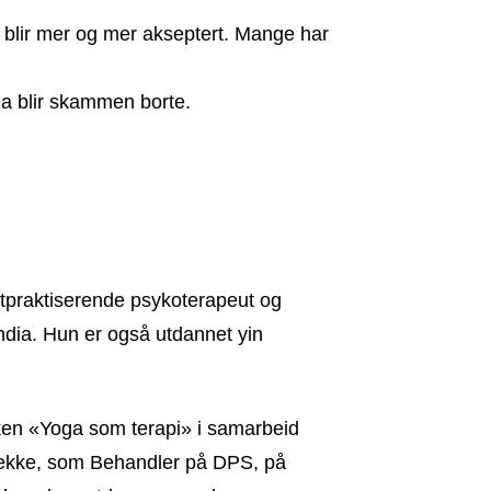
er blir mer og mer akseptert. Mange har
 Da blir skammen borte.
atpraktiserende psykoterapeut og
India. Hun er også utdannet yin
oken «Yoga som terapi» i samarbeid
rekke, som Behandler på DPS, på