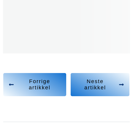
Forrige
Neste
artikkel
artikkel