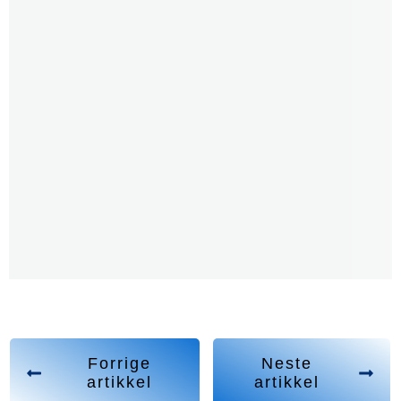
Forrige
Neste
artikkel
artikkel