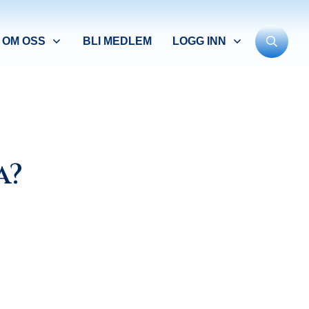
OM OSS
BLI MEDLEM
LOGG INN
a?