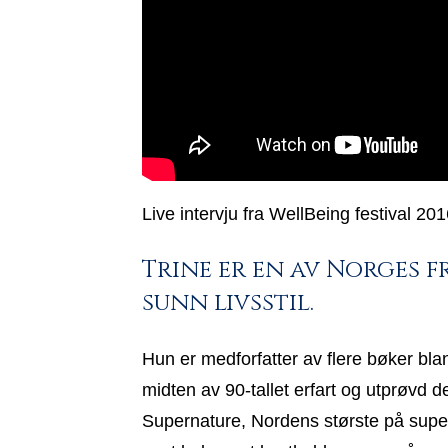
Live intervju fra WellBeing festival 2
Trine er en av Norges f
sunn livsstil.
Hun er medforfatter av flere bøker b
midten av 90-tallet erfart og utprøvd d
Supernature, Nordens største på superm