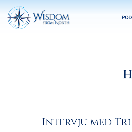
POD
H
Intervju med Tr