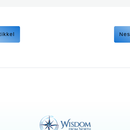
tikkel
Nes