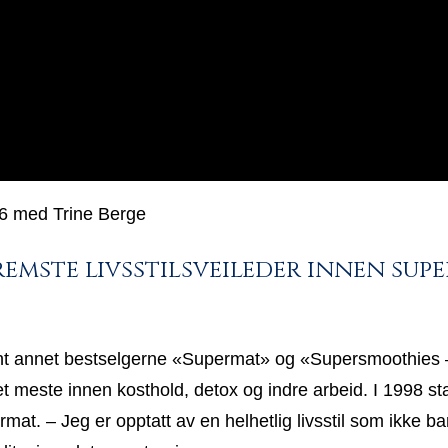
016 med Trine Berge
remste livsstilsveileder innen sup
lant annet bestselgerne «Supermat» og «Supersmoothies 
et meste innen kosthold, detox og indre arbeid. I 1998 st
at. – Jeg er opptatt av en helhetlig livsstil som ikke b