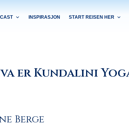
CAST
INSPIRASJON
START REISEN HER
va er Kundalini Yog
ine Berge