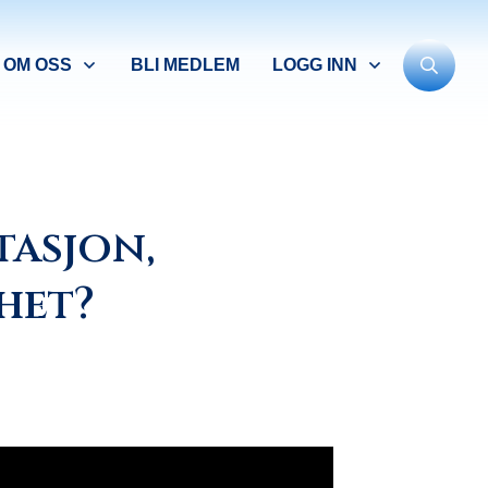
OM OSS
BLI MEDLEM
LOGG INN
tasjon,
het?