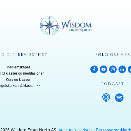
ID DIN BEVISSTHET
FØLG OSS HER
Medlemskapet
IS klasser og meditasjoner
Kurs og klasser
PODCAST
ngelske kurs & klasser >>
©
2026
Wisdom From North AS
Ansvarsfraskrivelse
Personvernerklæri