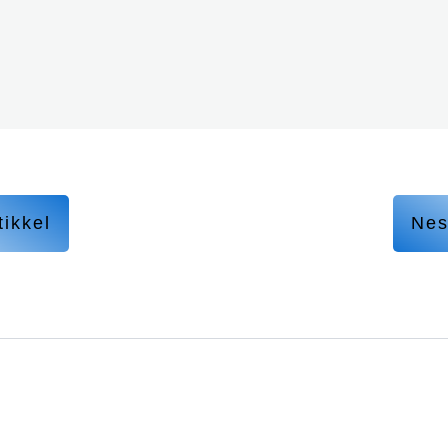
tikkel
Nes