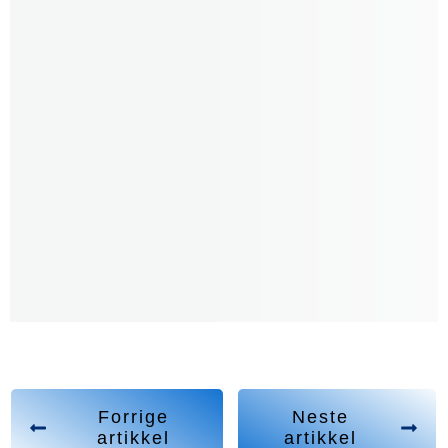
Forrige
Neste
artikkel
artikkel