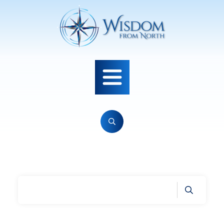
Home
|
Tag: psykiatri