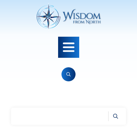
Home
|
Tag: hjerteintelligens