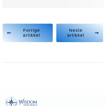
Forrige
Neste
artikkel
artikkel