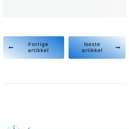
Forrige
Neste
artikkel
artikkel