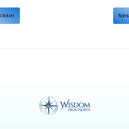
tikkel
Nes