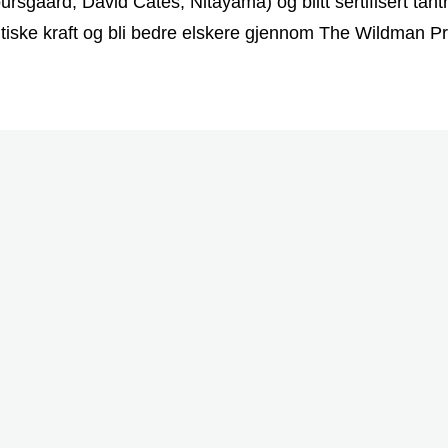
aard, David Cates, Nitayama) og blitt sertifisert tant
tiske kraft og bli bedre elskere gjennom The Wildman P