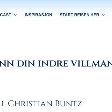
CAST
INSPIRASJON
START REISEN HER
inn din indre villma
al Christian Buntz