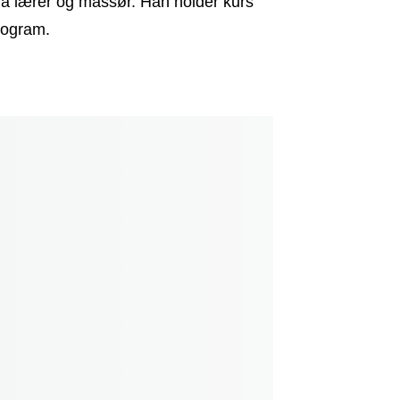
ra lærer og massør. Han holder kurs
rogram.