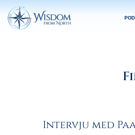
POD
F
Intervju med Pa