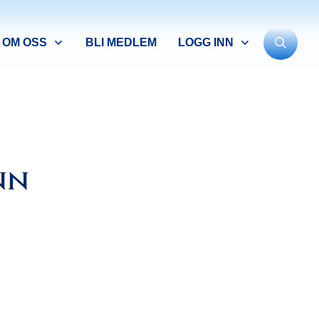
OM OSS
BLI MEDLEM
LOGG INN
nn